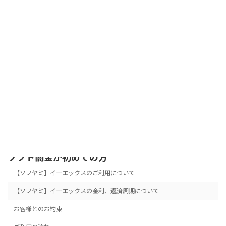
困った時は【ソフヤミ】イーエックスですぐに解決！
お申し込みはこちら
Facebook
X
Bluesky
Threads
Hatena
LINE
Copy
ソフト闇金が初めての方
【ソフヤミ】イーエックスのご利用について
【ソフヤミ】イーエックスの金利、返済周期について
お客様とのお約束